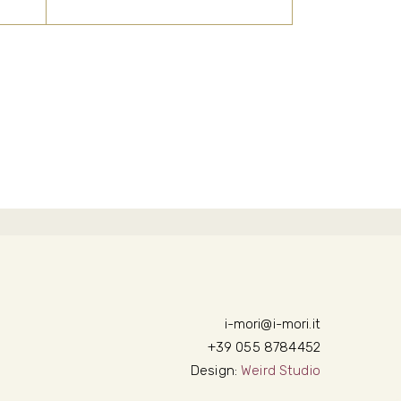
i.
Eccellenza. In altre parole, il
nostro Brunello nasce, si
perfeziona e completa,
interamente all’interno della
nostra azienda, preservando
la sua genuinità e l’altissimo
pregio.
i-mori@i-mori.it
+39 055 8784452
Design:
Weird Studio