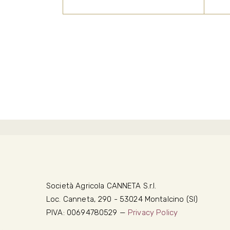
Eccellenza. In altre parole, il
nostro Brunello nasce, si
perfeziona e completa,
interamente all’interno della
nostra azienda, preservando
la sua genuinità e l’altissimo
pregio.
Società Agricola CANNETA S.r.l.
Loc. Canneta, 290 - 53024 Montalcino (SI)
PIVA: 00694780529 —
Privacy Policy