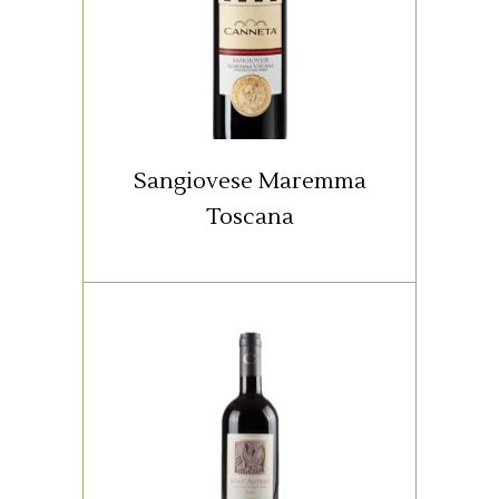
Toscana nasce a Cinigiano a
300 metri di altitudine. Vino
robusto e complesso, matura in
botti di rovere e si affina in
bottiglia.
Sangiovese Maremma
Toscana
,
,
MONTALCINO
ROSSO
TUTTI
Il territorio di produzione del
nostro vino Sant’Antimo DOC
corrisponde all’area Podere