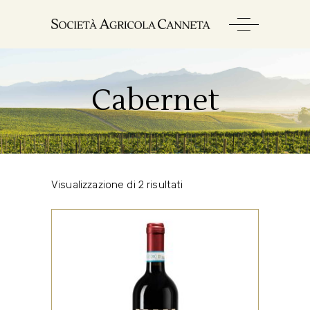
Cabernet
Visualizzazione di 2 risultati
,
,
CINIGIANO
ROSSO
TUTTI
Il nostro Sangiovese Maremma