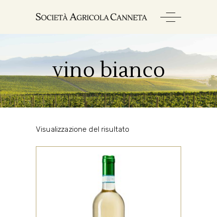
vino bianco
Visualizzazione del risultato
,
,
BIANCO
CINIGIANO
TUTTI
Il nostro Vermentino nasce a