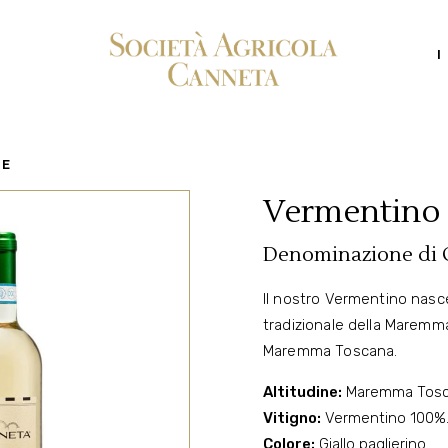
I
ZE
Vermentino
Denominazione di O
Il nostro Vermentino nasce
tradizionale della Maremma
Maremma Toscana.
Altitudine:
Maremma Toscana
Vitigno:
Vermentino 100%
Colore:
Giallo paglierino.