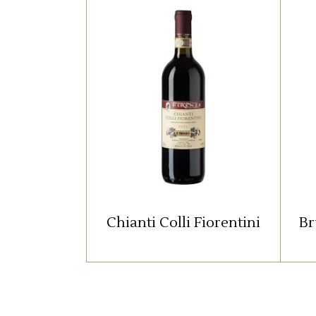
,
,
I MORI
ROSSO
TUTTI
Il nostro Chianti Colli
Fiorentini viene prodotto nei
vigneti de I Mori che si
estendono sui colli fiorentini.
v
l
Chianti Colli Fiorentini
Br
E
i